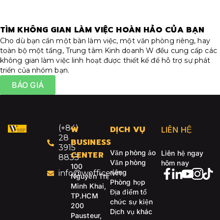
TÌM KHÔNG GIAN LÀM VIỆC HOÀN HẢO CỦA BẠN
Cho dù bạn cần một bàn làm việc, một văn phòng riêng, hay
toàn bộ một tầng, Trung tâm Kinh doanh W đều cung cấp các
không gian làm việc linh hoạt được thiết kế để hỗ trợ sự phát
triển của nhóm bạn.
BÁO GIÁ
(+84)
W
DỊCH VỤ
LIÊN HỆ
28
BUSINESS
3915
Văn phòng ảo
Liên hệ ngay
CENTER
8833
Văn phòng
hôm nay
100
riêng
info@woffice.vn
Nguyễn Thị
Phòng họp
Minh Khai,
Địa điểm tổ
TP.HCM
chức sự kiện
200
Dịch vụ khác
Pausteur,